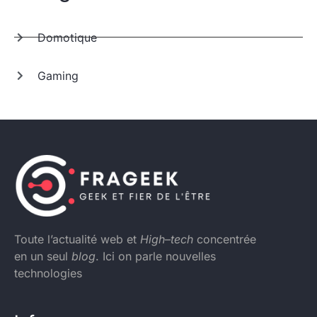
Domotique
Gaming
Toute l’actualité web et
High
–
tech
concentrée
en un seul
blog
. Ici on parle nouvelles
technologies