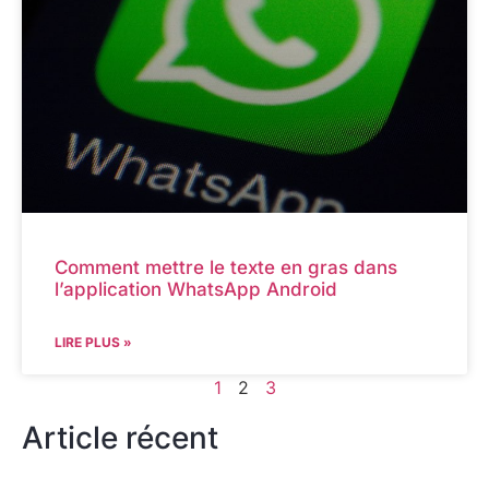
Comment mettre le texte en gras dans
l’application WhatsApp Android
LIRE PLUS »
1
2
3
Article récent