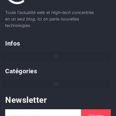
Toute l’actualité web et
High
–
tech
concentrée
en un seul
blog
. Ici on parle nouvelles
technologies
Infos
Catégories
Newsletter
S'incrire