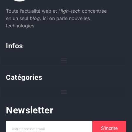
Toute l’actualité web et
High
–
tech
concentrée
en un seul
blog
. Ici on parle nouvelles
technologies
Infos
Catégories
Newsletter
S'incrire