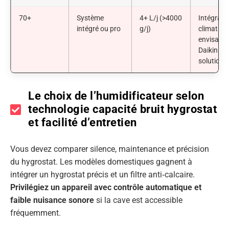
70+
Système
4+ L/j (>4000
Intégrati
intégré ou pro
g/j)
climatiseu
envisager
Daikin ou
solution 
Le choix de l’humidificateur selon
technologie capacité bruit hygrostat
et facilité d’entretien
Vous devez comparer silence, maintenance et précision
du hygrostat. Les modèles domestiques gagnent à
intégrer un hygrostat précis et un filtre anti‑calcaire.
Privilégiez un appareil avec contrôle automatique et
faible nuisance sonore
si la cave est accessible
fréquemment.