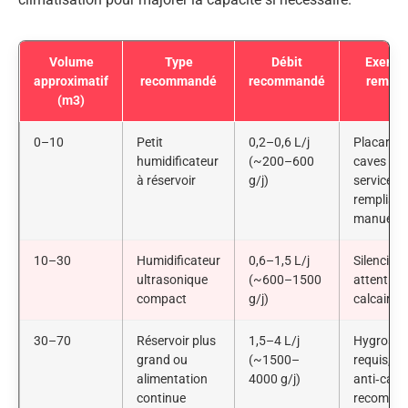
Volume
Type
Débit
Exempl
approximatif
recommandé
recommandé
remarq
(m3)
0–10
Petit
0,2–0,6 L/j
Placards
humidificateur
(~200–600
caves de
à réservoir
g/j)
service,
rempliss
manuel
10–30
Humidificateur
0,6–1,5 L/j
Silencieux
ultrasonique
(~600–1500
attention
compact
g/j)
calcaire
30–70
Réservoir plus
1,5–4 L/j
Hygrosta
grand ou
(~1500–
requis, fil
alimentation
4000 g/j)
anti‑calca
continue
recomma