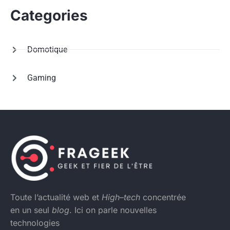
Categories
Domotique
Gaming
Toute l’actualité web et
High
–
tech
concentrée
en un seul
blog
. Ici on parle nouvelles
technologies