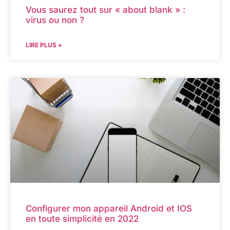
Vous saurez tout sur « about blank » :
virus ou non ?
LIRE PLUS »
Configurer mon appareil Android et IOS
en toute simplicité en 2022