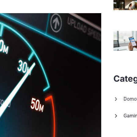
Categ
Domot
Gami