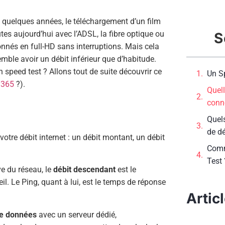
 a quelques années, le téléchargement d’un film
tes aujourd’hui avec l’ADSL, la fibre optique ou
S
nnés en full-HD sans interruptions. Mais cela
mble avoir un débit inférieur que d’habitude.
n speed test ? Allons tout de suite découvrir ce
Un Sp
 365
?).
Quell
conne
Quels
de dé
 votre débit internet : un débit montant, un débit
Comm
Test 
ve du réseau, le
débit descendant
est le
il. Le Ping, quant à lui, est le temps de réponse
Artic
e données
avec un serveur dédié,