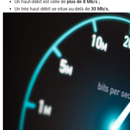
Un haut-débit est celle de
plus de 8 Mb/s ;
Un très haut débit se situe au-delà de
30 Mb/s.