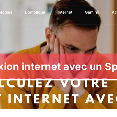
ologies
Domotique
Internet
Gaming
Ac
xion internet avec un S