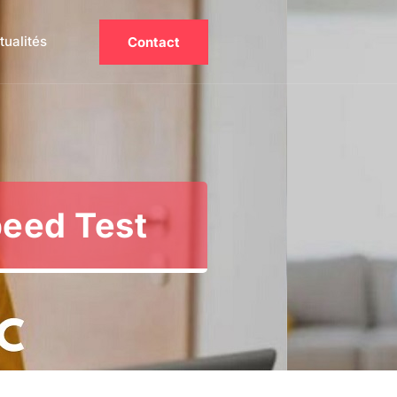
tualités
Contact
peed Test