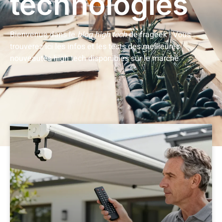
technologies
Bienvenue dans le
blog high tech
de frageek ! Vous
trouverez ici les infos et les tests des meilleures
nouveautés high tech disponibles sur le marché