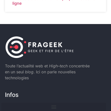
ligne
Toute l’actualité web et
High
–
tech
concentrée
en un seul
blog
. Ici on parle nouvelles
technologies
Infos