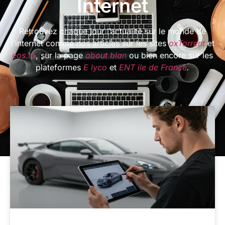
Internet
Retrouvez chaque jour l’actualité sur le monde de
l’internet comme nos articles sur les sites
oxTorrent
et
eos.to
, sur la page
about blan
ou bien encore sur les
plateformes
E lyco
et
ENT ile de France
.