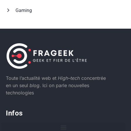
Gaming
Toute l’actualité web et
High
–
tech
concentrée
en un seul
blog
. Ici on parle nouvelles
technologies
Infos