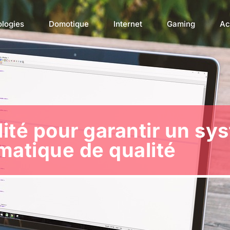
ologies
Domotique
Internet
Gaming
Ac
ité pour garantir un sy
matique de qualité