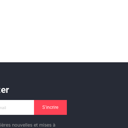
ter
S'incrire
ières nouvelles et mises à