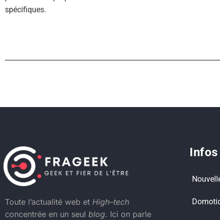
spécifiques.
Infos
Nouvell
Domoti
Toute l’actualité web et
High
–
tech
concentrée en un seul
blog
. Ici on parle