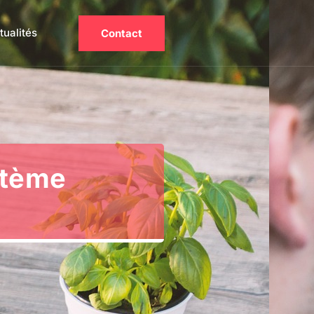
tualités
Contact
stème