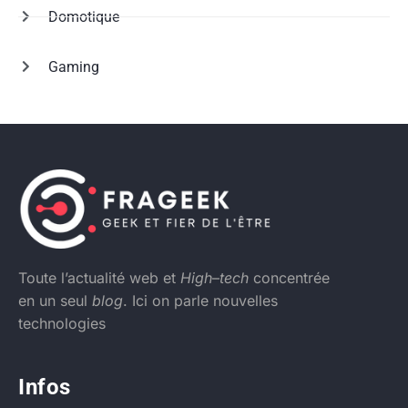
Domotique
Gaming
Toute l’actualité web et
High
–
tech
concentrée
en un seul
blog
. Ici on parle nouvelles
technologies
Infos