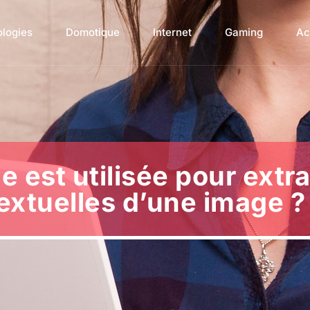
ologies
Domotique
Internet
Gaming
Ac
e est utilisée pour extra
extuelles d’une image ?