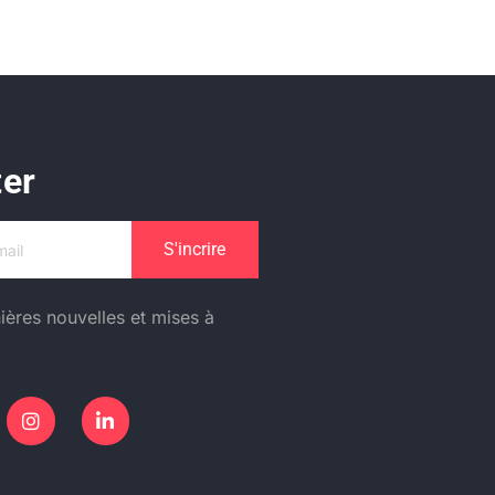
ter
S'incrire
ières nouvelles et mises à