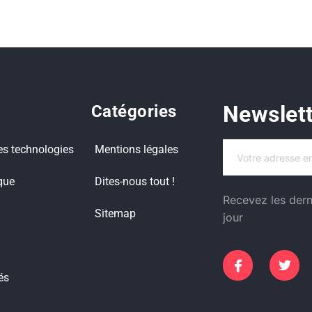
Newslet
Catégories
es technologies
Mentions légales
que
Dites-nous tout !
Recevez les dern
Sitemap
jour
és