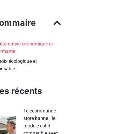
ommaire
alternative économique et
ormante
hoix écologique et
onsable
les récents
Télécommande
store banne : le
modèle est-il
compatible avec