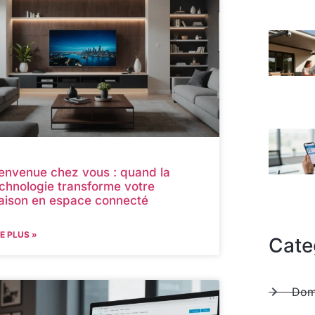
envenue chez vous : quand la
chnologie transforme votre
aison en espace connecté
RE PLUS »
Cate
Dom