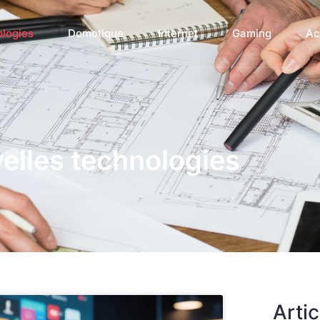
ologies
Domotique
Internet
Gaming
Ac
elles technologies
Artic