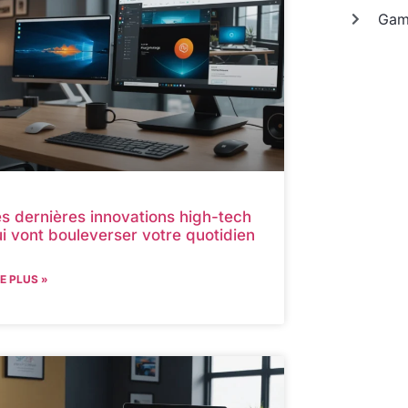
Gam
s dernières innovations high-tech
i vont bouleverser votre quotidien
RE PLUS »