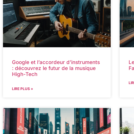
Google et l’accordeur d’instruments
Le
: découvrez le futur de la musique
Fa
High-Tech
LI
LIRE PLUS »