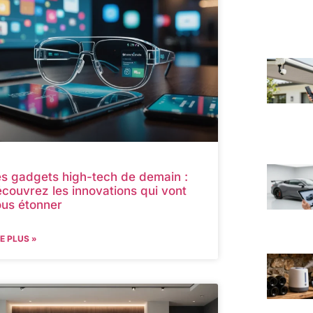
s gadgets high-tech de demain :
couvrez les innovations qui vont
us étonner
RE PLUS »