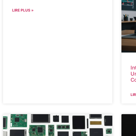
LIRE PLUS »
In
Un
C
LI