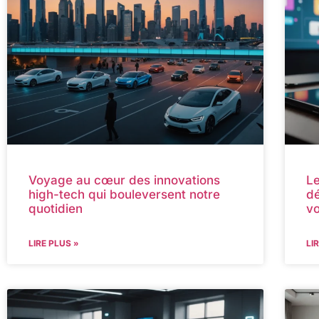
Voyage au cœur des innovations
Le
high-tech qui bouleversent notre
dé
quotidien
vo
LIRE PLUS »
LI