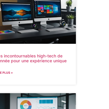
s incontournables high-tech de
année pour une expérience unique
RE PLUS »