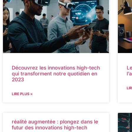
Découvrez les innovations high-tech
Le
qui transforment notre quotidien en
l’
2023
LI
LIRE PLUS »
réalité augmentée : plongez dans le
futur des innovations high-tech