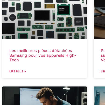
Les meilleures pièces détachées
Po
Samsung pour vos appareils High-
su
Tech
V
LIRE PLUS »
LI