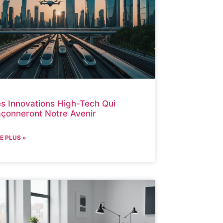
s Innovations High-Tech Qui
çonneront Notre Avenir
RE PLUS »