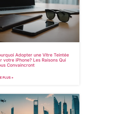
urquoi Adopter une Vitre Teintée
r votre iPhone? Les Raisons Qui
ous Convaincront
RE PLUS »