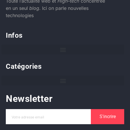
Toute l’actualité web et
High
–
tech
concentrée
en un seul
blog
. Ici on parle nouvelles
technologies
Infos
Catégories
Newsletter
S'incrire