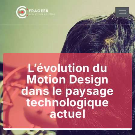
L’évolution du
Motion Design
dans le paysage
technologique
actuel