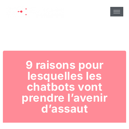
9 raisons pour
lesquelles les
chatbots vont
prendre l’avenir
d’assaut