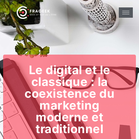
Le digital et le
classique : la
coexistence du
marketing
moderne et
traditionnel