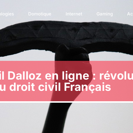
ologies
Domotique
Internet
Gaming
Ac
 Dalloz en ligne : révol
 droit civil Français