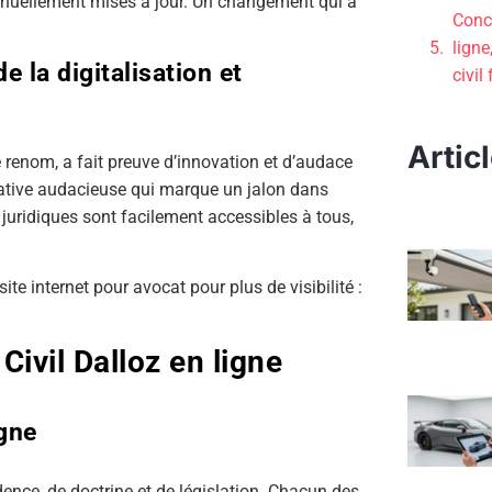
ntinuellement mises à jour. Un changement qui a
Concl
ligne
 la digitalisation et
civil
Artic
e renom, a fait preuve d’innovation et d’audace
tiative audacieuse qui marque un jalon dans
s juridiques sont facilement accessibles à tous,
te internet pour avocat pour plus de visibilité :
Civil Dalloz en ligne
igne
udence, de doctrine et de législation. Chacun des