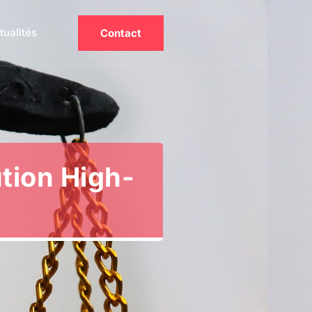
tualités
Contact
ution High-