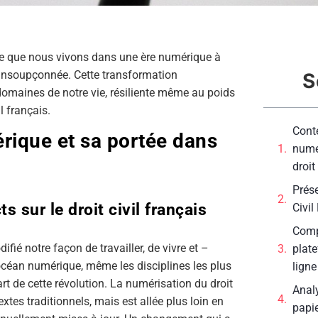
ble que nous vivons dans une ère numérique à
insoupçonnée. Cette transformation
S
s domaines de notre vie, résiliente même au poids
l français.
Conte
érique et sa portée dans
numér
droit 
Prése
 sur le droit civil français
Civil
Compr
ifié notre façon de travailler, de vivre et –
plate
 océan numérique, même les disciplines les plus
ligne
écart de cette révolution. La numérisation du droit
Analy
textes traditionnels, mais est allée plus loin en
papie