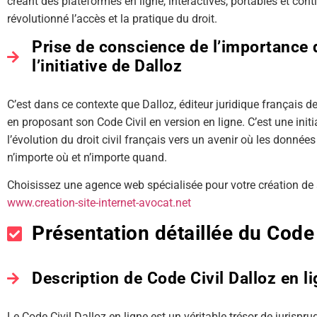
créant des plateformes en ligne, interactives, portables et co
révolutionné l’accès et la pratique du droit.
Prise de conscience de l’importance de
l’initiative de Dalloz
C’est dans ce contexte que Dalloz, éditeur juridique français d
en proposant son Code Civil en version en ligne. C’est une ini
l’évolution du droit civil français vers un avenir où les donnée
n’importe où et n’importe quand.
Choisissez une agence web spécialisée pour votre création de si
www.creation-site-internet-avocat.net
Présentation détaillée du Code 
Description de Code Civil Dalloz en l
Le Code Civil Dalloz en ligne est un véritable trésor de jurispr