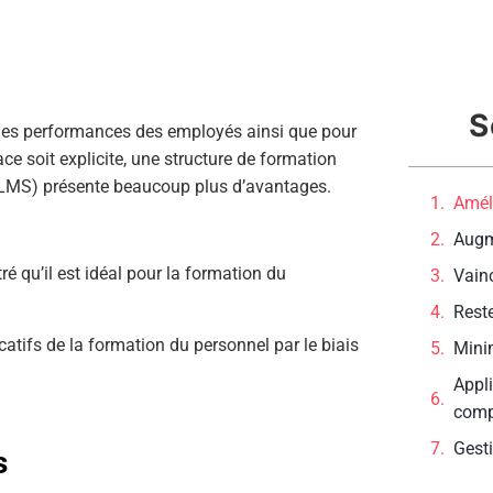
S
n des performances des employés ainsi que pour
ace soit explicite, une structure de formation
e (LMS) présente beaucoup plus d’avantages.
Amél
Augm
 qu’il est idéal pour la formation du
Vainc
Rest
catifs de la formation du personnel par le biais
Minim
Appl
comp
Gest
s