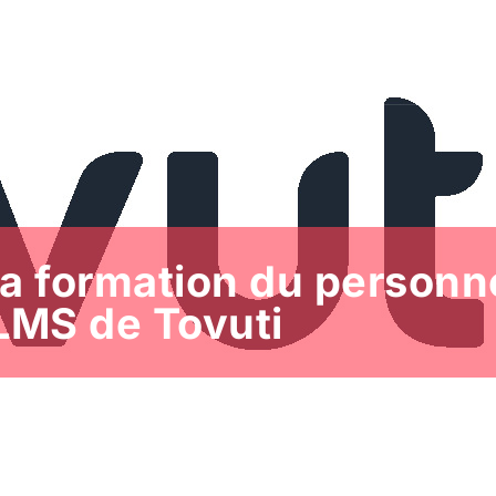
ologies
Domotique
Internet
Gaming
Ac
a formation du personne
LMS de Tovuti