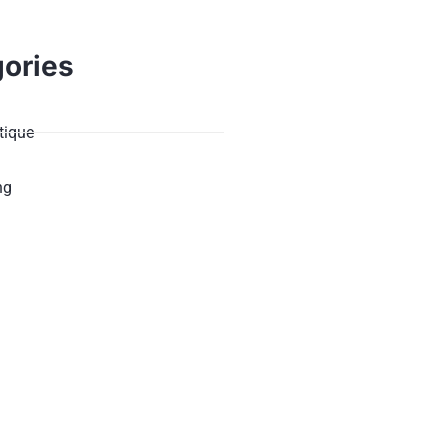
ories
ique
ng