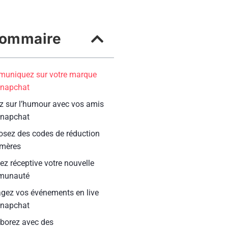
ommaire
uniquez sur votre marque
Snapchat
z sur l’humour avec vos amis
Snapchat
osez des codes de réduction
mères
z réceptive votre nouvelle
munauté
agez vos événements en live
Snapchat
aborez avec des