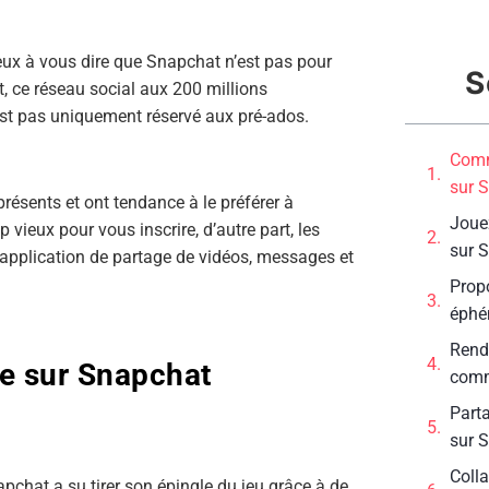
eux à vous dire que Snapchat n’est pas pour
S
, ce réseau social aux 200 millions
’est pas uniquement réservé aux pré-ados.
Comm
sur 
présents et ont tendance à le préférer à
Joue
vieux pour vous inscrire, d’autre part, les
sur 
 application de partage de vidéos, messages et
Prop
éphé
Rende
e sur Snapchat
com
Part
sur 
Coll
apchat a su tirer son épingle du jeu grâce à de