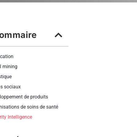
ommaire
ication
l mining
stique
ls sociaux
loppement de produits
nisations de soins de santé
ity Intelligence