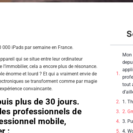
S
0 000 iPads par semaine en France.
Mon 
ppareil qui se situe entre leur ordinateur
depui
de l’immobilier, cela a encore plus de résonance.
appli
le énorme et lourd ? Et qui a vraiment envie de
profe
 électroniques se transforment comme par magie
tout 
e expérience convaincante.
d’ail
uis plus de 30 jours.
1. Th
 les professionnels de
2. Gm
fessionnel mobile,
3. P
r :
4. Wo