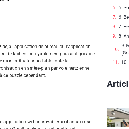
5. So
6. Be
7. Pe
8. An
9. 
 déjà l’application de bureau ou l’application
(Gra
ire de tâches incroyablement puissant qui aide
 de mon ordinateur portable toute la
10.
onisation en arrière-plan par voie hertzienne
 à ce puzzle cependant.
Artic
une application web incroyablement astucieuse.
tes un Gmail acolyte. Les étiquettes et