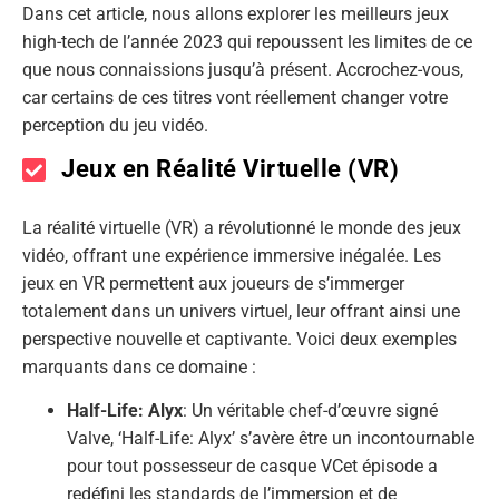
Dans cet article, nous allons explorer les meilleurs jeux
high-tech de l’année 2023 qui repoussent les limites de ce
que nous connaissions jusqu’à présent. Accrochez-vous,
car certains de ces titres vont réellement changer votre
perception du jeu vidéo.
Jeux en Réalité Virtuelle (VR)
La réalité virtuelle (VR) a révolutionné le monde des jeux
vidéo, offrant une expérience immersive inégalée. Les
jeux en VR permettent aux joueurs de s’immerger
totalement dans un univers virtuel, leur offrant ainsi une
perspective nouvelle et captivante. Voici deux exemples
marquants dans ce domaine :
Half-Life: Alyx
: Un véritable chef-d’œuvre signé
Valve, ‘Half-Life: Alyx’ s’avère être un incontournable
pour tout possesseur de casque VCet épisode a
redéfini les standards de l’immersion et de