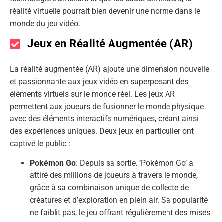
réalité virtuelle pourrait bien devenir une norme dans le
monde du jeu vidéo.
Jeux en Réalité Augmentée (AR)
La réalité augmentée (AR) ajoute une dimension nouvelle
et passionnante aux jeux vidéo en superposant des
éléments virtuels sur le monde réel. Les jeux AR
permettent aux joueurs de fusionner le monde physique
avec des éléments interactifs numériques, créant ainsi
des expériences uniques. Deux jeux en particulier ont
captivé le public :
Pokémon Go
: Depuis sa sortie, ‘Pokémon Go’ a
attiré des millions de joueurs à travers le monde,
grâce à sa combinaison unique de collecte de
créatures et d’exploration en plein air. Sa popularité
ne faiblit pas, le jeu offrant régulièrement des mises