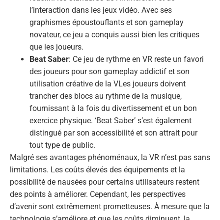
l’interaction dans les jeux vidéo. Avec ses
graphismes époustouflants et son gameplay
novateur, ce jeu a conquis aussi bien les critiques
que les joueurs.
Beat Saber
: Ce jeu de rythme en VR reste un favori
des joueurs pour son gameplay addictif et son
utilisation créative de la VLes joueurs doivent
trancher des blocs au rythme de la musique,
fournissant à la fois du divertissement et un bon
exercice physique. ‘Beat Saber’ s’est également
distingué par son accessibilité et son attrait pour
tout type de public.
Malgré ses avantages phénoménaux, la VR n’est pas sans
limitations. Les coûts élevés des équipements et la
possibilité de nausées pour certains utilisateurs restent
des points à améliorer. Cependant, les perspectives
d’avenir sont extrêmement prometteuses. À mesure que la
technologie s’améliore et que les coûts diminuent, la