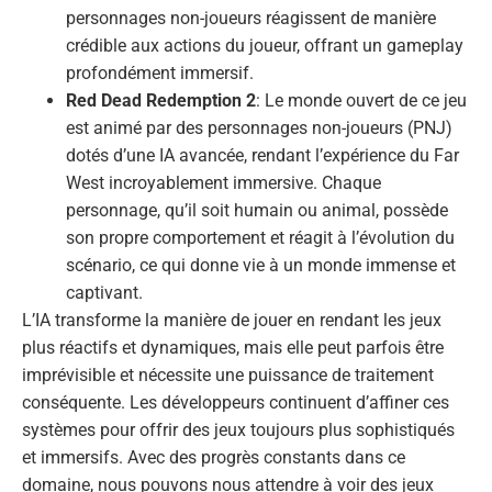
personnages non-joueurs réagissent de manière
crédible aux actions du joueur, offrant un gameplay
profondément immersif.
Red Dead Redemption 2
: Le monde ouvert de ce jeu
est animé par des personnages non-joueurs (PNJ)
dotés d’une IA avancée, rendant l’expérience du Far
West incroyablement immersive. Chaque
personnage, qu’il soit humain ou animal, possède
son propre comportement et réagit à l’évolution du
scénario, ce qui donne vie à un monde immense et
captivant.
L’IA transforme la manière de jouer en rendant les jeux
plus réactifs et dynamiques, mais elle peut parfois être
imprévisible et nécessite une puissance de traitement
conséquente. Les développeurs continuent d’affiner ces
systèmes pour offrir des jeux toujours plus sophistiqués
et immersifs. Avec des progrès constants dans ce
domaine, nous pouvons nous attendre à voir des jeux