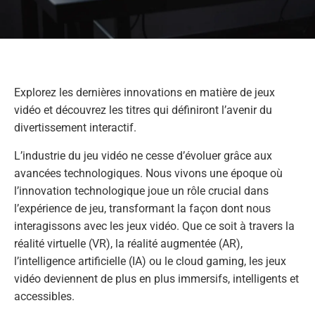
Explorez les dernières innovations en matière de jeux
vidéo et découvrez les titres qui définiront l’avenir du
divertissement interactif.
L’industrie du jeu vidéo ne cesse d’évoluer grâce aux
avancées technologiques. Nous vivons une époque où
l’innovation technologique joue un rôle crucial dans
l’expérience de jeu, transformant la façon dont nous
interagissons avec les jeux vidéo. Que ce soit à travers la
réalité virtuelle (VR), la réalité augmentée (AR),
l’intelligence artificielle (IA) ou le cloud gaming, les jeux
vidéo deviennent de plus en plus immersifs, intelligents et
accessibles.