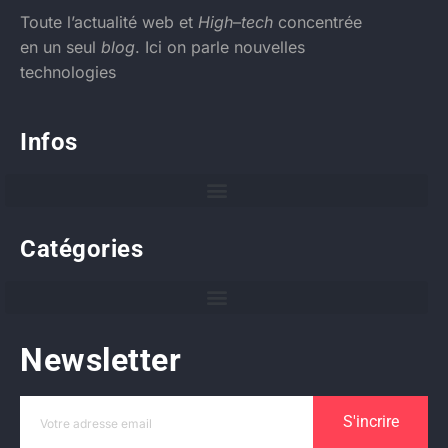
Toute l’actualité web et
High
–
tech
concentrée
en un seul
blog
. Ici on parle nouvelles
technologies
Infos
Catégories
Newsletter
S'incrire