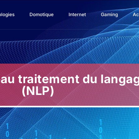
ologies
Domotique
Internet
Gaming
Ac
 au traitement du langag
(NLP)