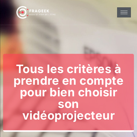
Tous les critères à
prendre en compte
pour bien choisir
son
vidéoprojecteur