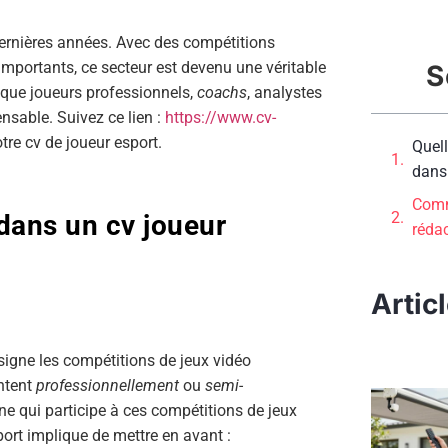
dernières années. Avec des compétitions
importants, ce secteur est devenu une véritable
S
t que joueurs professionnels,
coachs
, analystes
nsable. Suivez ce lien :
https://www.cv-
tre cv de joueur esport.
Quell
dans 
Comm
 dans un cv joueur
rédac
Artic
désigne les compétitions de jeux vidéo
ontent
professionnellement
ou
semi-
ne qui participe à ces compétitions de jeux
ort implique de mettre en avant :