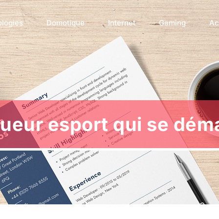
ologies
Domotique
Internet
Gaming
Ac
oueur esport qui se dé