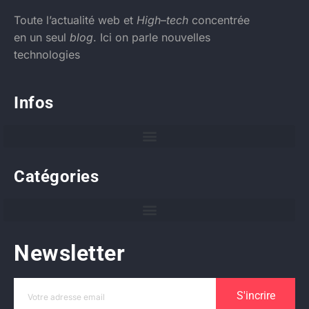
Toute l’actualité web et
High
–
tech
concentrée
en un seul
blog
. Ici on parle nouvelles
technologies
Infos
Catégories
Newsletter
S'incrire