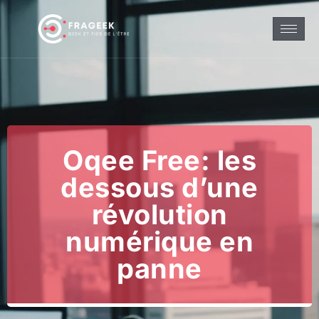
Oqee Free: les
dessous d’une
révolution
numérique en
panne