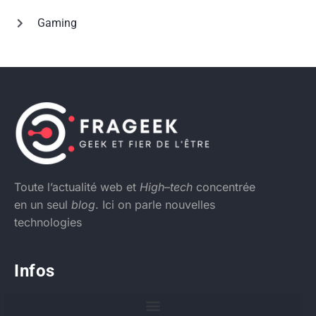
Gaming
Toute l’actualité web et
High
–
tech
concentrée
en un seul
blog
. Ici on parle nouvelles
technologies
Infos