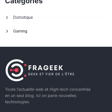
Categories
Domotique
Gaming
Toute l’actualité web et
High
–
tech
concentrée
en un seul
blog
. Ici on parle nouvelles
technologies