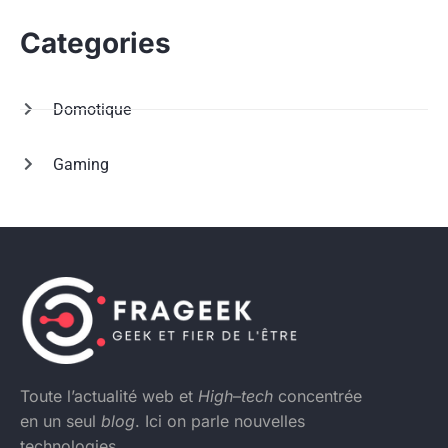
Categories
Domotique
Gaming
Toute l’actualité web et
High
–
tech
concentrée
en un seul
blog
. Ici on parle nouvelles
technologies