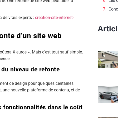
Les c
hé. Une refonte de site web peut aider à
Conc
à de vrais experts :
creation-site-internet-
Artic
onte d’un site web
coûtera X euros ». Mais c’est tout sauf simple.
uence.
 du niveau de refonte
ment de design pour quelques centaines
, une nouvelle plateforme de contenu, et de
.
s fonctionnalités dans le coût