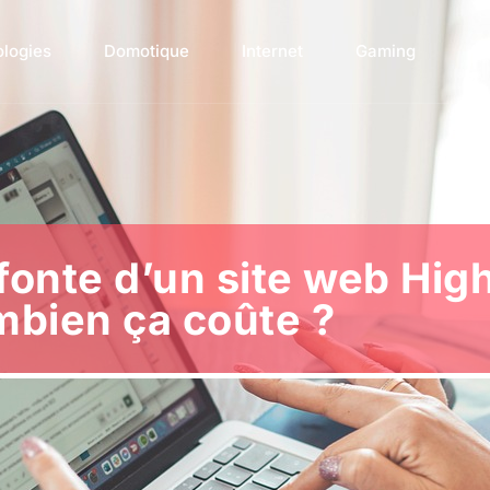
ologies
Domotique
Internet
Gaming
Ac
efonte d’un site web Hig
bien ça coûte ?