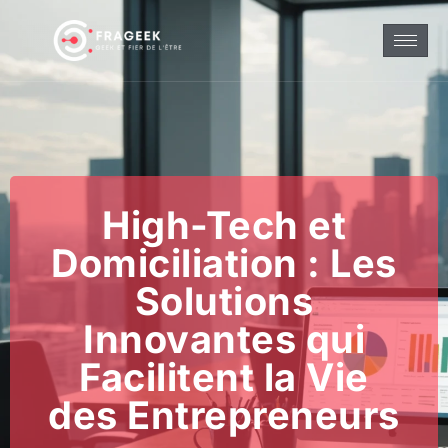
High-Tech et
Domiciliation : Les
Solutions
Innovantes qui
Facilitent la Vie
des Entrepreneurs