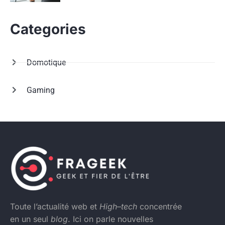
Categories
Domotique
Gaming
Toute l’actualité web et
High
–
tech
concentrée
en un seul
blog
. Ici on parle nouvelles