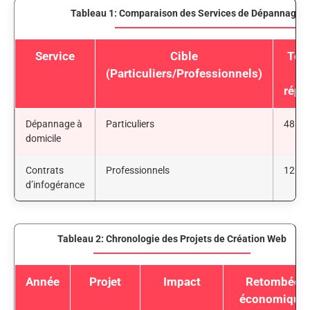
Tableau 1: Comparaison des Services de Dépannage I
Service
Cible
Tem
(Particuliers/Professionnels)
d
répo
Dépannage à
Particuliers
48 he
domicile
Contrats
Professionnels
12 he
d’infogérance
Tableau 2: Chronologie des Projets de Création Web
Année
Projet
Impact
Retombées
économique