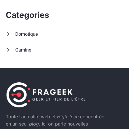
Categories
Domotique
Gaming
Toute l’actualité web et
High
–
tech
concentrée
en un seul
blog
. Ici on parle nouvelles