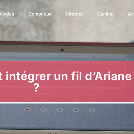
ologies
Domotique
Internet
Gaming
Ac
ntégrer un fil d’Ariane
?