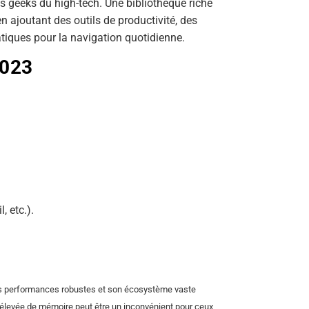
es geeks du high-tech. Une bibliothèque riche
n ajoutant des outils de productivité, des
atiques pour la navigation quotidienne.
2023
, etc.).
es performances robustes et son écosystème vaste
élevée de mémoire peut être un inconvénient pour ceux