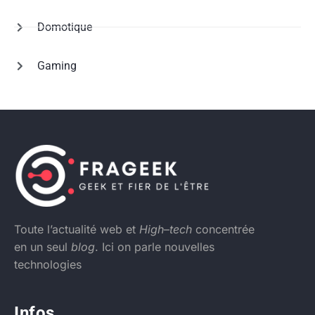
Domotique
Gaming
Toute l’actualité web et
High
–
tech
concentrée
en un seul
blog
. Ici on parle nouvelles
technologies
Infos