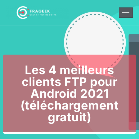
Les 4 meilleurs
clients FTP pour
Android 2021
(téléchargement
gratuit)