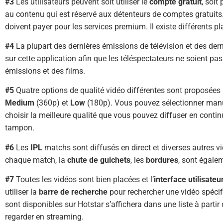
#3
Les utilisateurs peuvent soit utiliser le
compte gratuit
, soit
au contenu qui est réservé aux détenteurs de comptes gratuits
doivent payer pour les services premium. Il existe différents pl
#4
La plupart des dernières émissions de télévision et des der
sur cette application afin que les téléspectateurs ne soient pas
émissions et des films.
#5
Quatre options de qualité vidéo différentes sont proposées a
Medium
(360p) et
Low
(180p). Vous pouvez sélectionner manue
choisir la meilleure qualité que vous pouvez diffuser en con
tampon.
#6
Les
IPL
matchs sont diffusés en direct et diverses autres v
chaque match, la
chute
de guichets
, les
bordures
, sont égale
#7
Toutes les vidéos sont bien placées et l’
interface utilisateu
utiliser la
barre de recherche
pour rechercher une vidéo spéci
sont disponibles sur Hotstar s’affichera dans une liste à partir 
regarder en streaming.