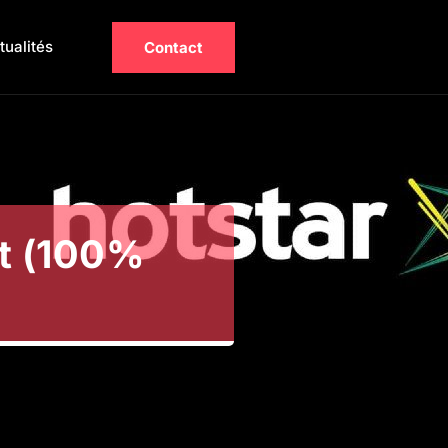
tualités
Contact
it (100%