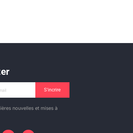
ter
S'incrire
ières nouvelles et mises à