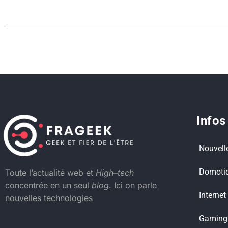
Infos
Nouvell
Domoti
Toute l’actualité web et
High
–
tech
concentrée en un seul
blog
. Ici on parle
Internet
nouvelles technologies
Gaming