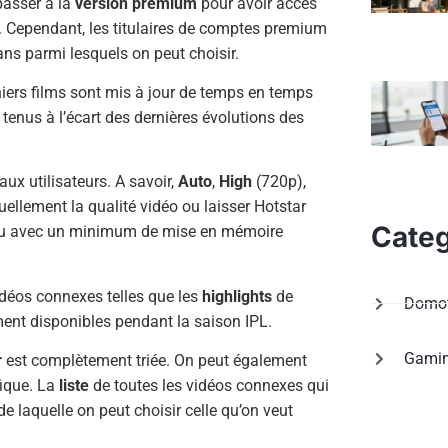
 passer à la
version premium
pour avoir accès
. Cependant, les titulaires de comptes premium
ans parmi lesquels on peut choisir.
niers films sont mis à jour de temps en temps
 tenus à l’écart des dernières évolutions des
ux utilisateurs. A savoir,
Auto
,
High
(720p),
llement la qualité vidéo ou laisser Hotstar
Categ
tinu avec un minimum de mise en mémoire
idéos connexes telles que les
highlights
de
Domot
ment disponibles pendant la saison IPL.
Gami
r
est complètement triée. On peut également
fique. La
liste
de toutes les vidéos connexes qui
de laquelle on peut choisir celle qu’on veut