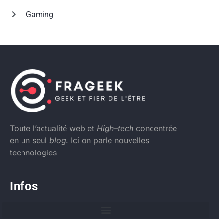
Gaming
Toute l’actualité web et
High
–
tech
concentrée
en un seul
blog
. Ici on parle nouvelles
technologies
Infos