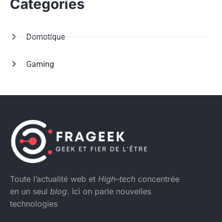
Categories
Domotique
Gaming
Toute l’actualité web et
High
–
tech
concentrée
en un seul
blog
. Ici on parle nouvelles
technologies