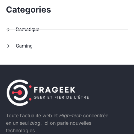
Categories
Domotique
Gaming
Toute l’actualité web et
High
–
tech
concentrée
en un seul
blog
. Ici on parle nouvelles
technologies