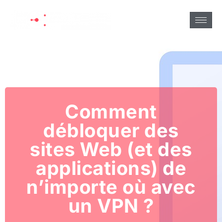
Comment
débloquer des
sites Web (et des
applications) de
n’importe où avec
un VPN ?