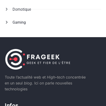
Domotique
Gaming
Toute l’actualité web et
High
–
tech
concentrée
en un seul
blog
. Ici on parle nouvelles
technologies
Infos