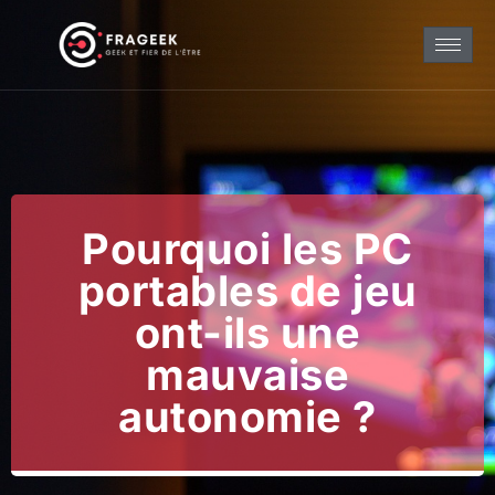
Pourquoi les PC
portables de jeu
ont-ils une
mauvaise
autonomie ?