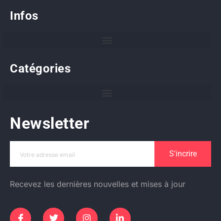
Infos
Catégories
Newsletter
S'incrire
Recevez les dernières nouvelles et mises à jour