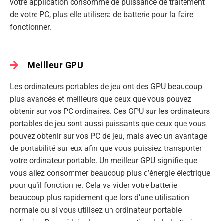
votre application consomme de puissance de traitement
de votre PC, plus elle utilisera de batterie pour la faire
fonctionner.
Meilleur GPU
Les ordinateurs portables de jeu ont des GPU beaucoup
plus avancés et meilleurs que ceux que vous pouvez
obtenir sur vos PC ordinaires. Ces GPU sur les ordinateurs
portables de jeu sont aussi puissants que ceux que vous
pouvez obtenir sur vos PC de jeu, mais avec un avantage
de portabilité sur eux afin que vous puissiez transporter
votre ordinateur portable. Un meilleur GPU signifie que
vous allez consommer beaucoup plus d’énergie électrique
pour qu’il fonctionne. Cela va vider votre batterie
beaucoup plus rapidement que lors d’une utilisation
normale ou si vous utilisez un ordinateur portable