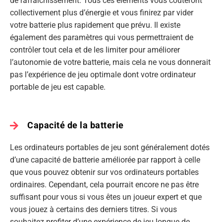
de rafraîchissement. Tous ces éléments vous coûteront
collectivement plus d’énergie et vous finirez par vider
votre batterie plus rapidement que prévu. Il existe
également des paramètres qui vous permettraient de
contrôler tout cela et de les limiter pour améliorer
l’autonomie de votre batterie, mais cela ne vous donnerait
pas l’expérience de jeu optimale dont votre ordinateur
portable de jeu est capable.
Capacité de la batterie
Les ordinateurs portables de jeu sont généralement dotés
d’une capacité de batterie améliorée par rapport à celle
que vous pouvez obtenir sur vos ordinateurs portables
ordinaires. Cependant, cela pourrait encore ne pas être
suffisant pour vous si vous êtes un joueur expert et que
vous jouez à certains des derniers titres. Si vous
souhaitez profiter d’une expérience de jeu longue de