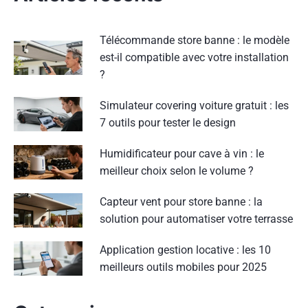
Télécommande store banne : le modèle
est-il compatible avec votre installation
?
Simulateur covering voiture gratuit : les
7 outils pour tester le design
Humidificateur pour cave à vin : le
meilleur choix selon le volume ?
Capteur vent pour store banne : la
solution pour automatiser votre terrasse
Application gestion locative : les 10
meilleurs outils mobiles pour 2025