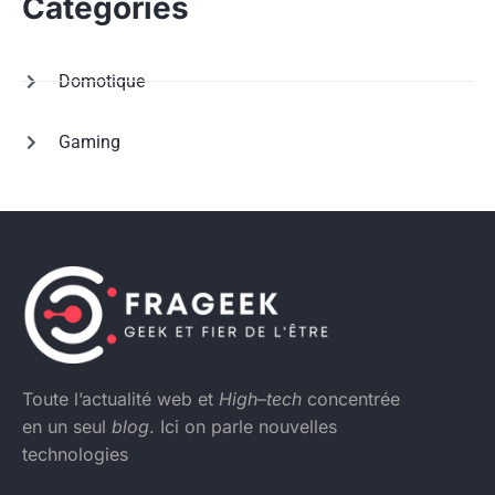
Categories
Domotique
Gaming
Toute l’actualité web et
High
–
tech
concentrée
en un seul
blog
. Ici on parle nouvelles
technologies