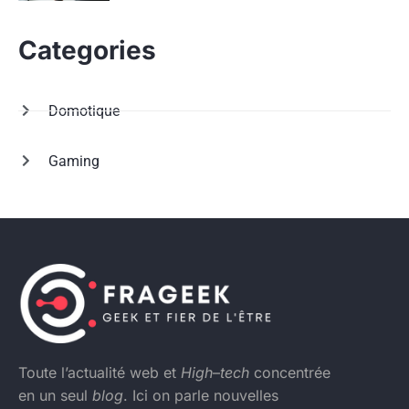
Categories
Domotique
Gaming
Toute l’actualité web et
High
–
tech
concentrée
en un seul
blog
. Ici on parle nouvelles