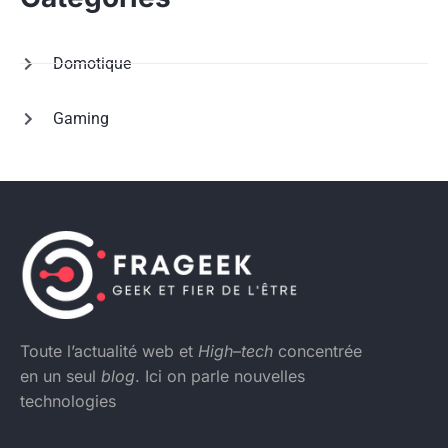
Domotique
Gaming
Toute l’actualité web et
High
–
tech
concentrée
en un seul
blog
. Ici on parle nouvelles
technologies