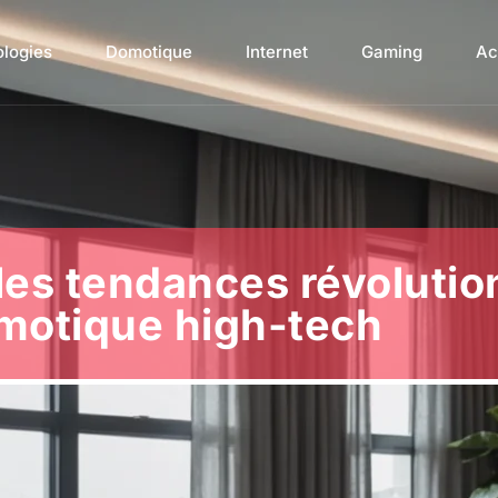
ologies
Domotique
Internet
Gaming
Ac
 les tendances révolutio
omotique high-tech