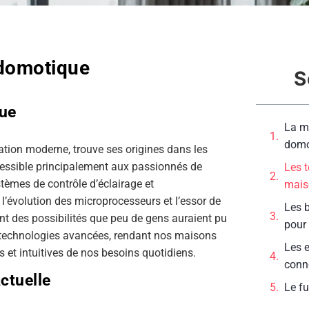
 domotique
S
que
La m
domo
ion moderne, trouve ses origines dans les
ccessible principalement aux passionnés de
Les t
stèmes de contrôle d’éclairage et
maiso
’évolution des microprocesseurs et l’essor de
Les 
nt des possibilités que peu de gens auraient pu
pour 
e technologies avancées, rendant nos maisons
Les e
 et intuitives de nos besoins quotidiens.
conn
ctuelle
Le f