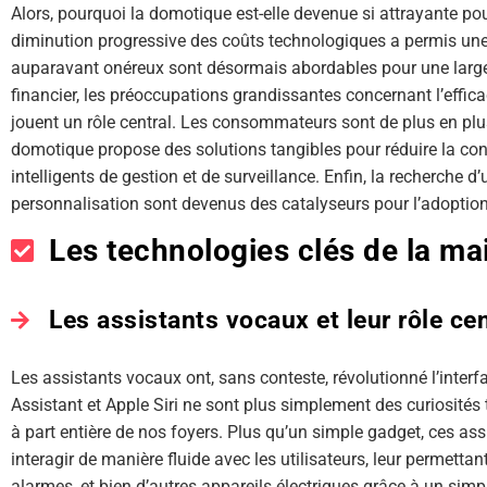
Alors, pourquoi la domotique est-elle devenue si attrayante pou
diminution progressive des coûts technologiques a permis une 
auparavant onéreux sont désormais abordables pour une large p
financier, les préoccupations grandissantes concernant l’effic
jouent un rôle central. Les consommateurs sont de plus en plus
domotique propose des solutions tangibles pour réduire la c
intelligents de gestion et de surveillance. Enfin, la recherche d’
personnalisation sont devenus des catalyseurs pour l’adoption
Les technologies clés de la mai
Les assistants vocaux et leur rôle cen
Les assistants vocaux ont, sans conteste, révolutionné l’in
Assistant et Apple Siri ne sont plus simplement des curiosité
à part entière de nos foyers. Plus qu’un simple gadget, ces assist
interagir de manière fluide avec les utilisateurs, leur permettant
alarmes, et bien d’autres appareils électriques grâce à un si