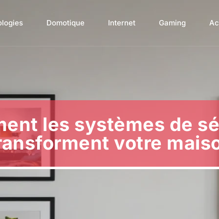
ologies
Domotique
Internet
Gaming
Ac
nt les systèmes de sé
ransforment votre mais