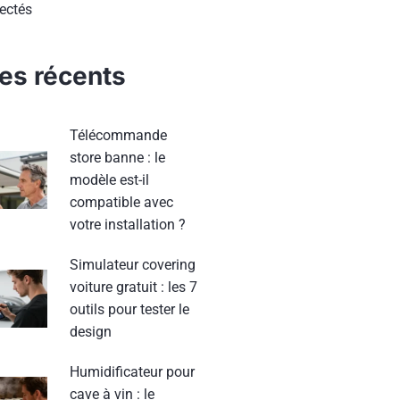
ectés
les récents
Télécommande
store banne : le
modèle est-il
compatible avec
votre installation ?
Simulateur covering
voiture gratuit : les 7
outils pour tester le
design
Humidificateur pour
cave à vin : le