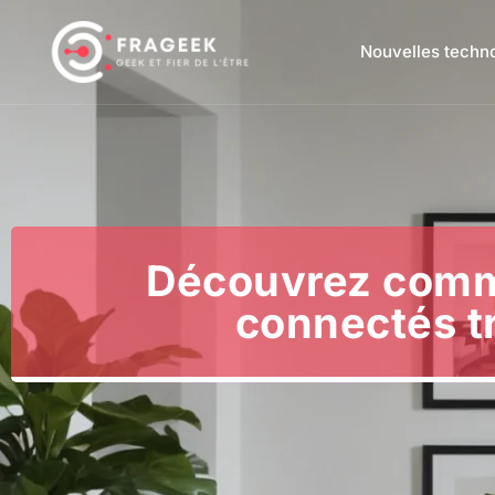
Nouvelles techn
Découvrez comme
connectés t