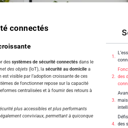
ité connectés
S
croissante
L’ess
conn
or des
systèmes de sécurité connectés
dans le
rnet des objets
(IoT), la
sécurité au domicile
a
Fonct
 est visible par l’adoption croissante de ces
des d
stèmes de fonctionner repose sur la capacité
conn
eformes centralisées et à fournir des retours à
Avan
mais
intel
écurité plus accessibles et plus performants
t également conviviaux, permettant à quiconque
Défis
des 