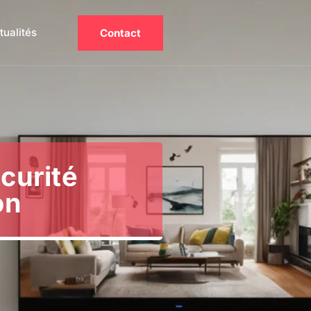
tualités
Contact
curité
on