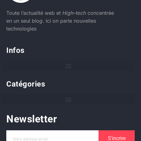
Toute l’actualité web et
High
–
tech
concentrée
en un seul
blog
. Ici on parle nouvelles
technologies
Infos
Catégories
Newsletter
S'incrire