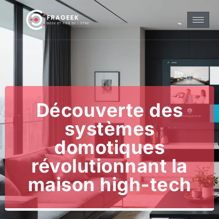
Découverte des
systèmes
domotiques
révolutionnant la
maison high-tech